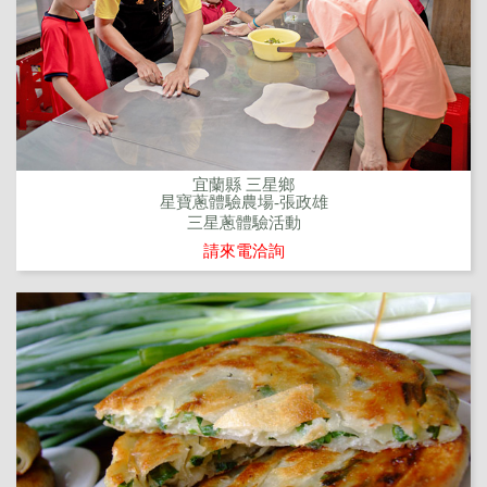
宜蘭縣 三星鄉
星寶蔥體驗農場-張政雄
三星蔥體驗活動
請來電洽詢