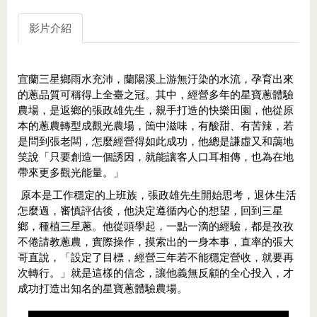
影片介紹
宜蘭三星鄉雨水充沛，蘭陽溪上游無汙染的水流，孕育出來
的蔥品質可稱得上全臺之冠。其中，經營多年的星寶蔥體驗
農場，是返鄉的張政雄先生，親手打造的快樂田園，他從原
本的蔥農轉型成觀光農場，箇中滋味，有酸甜、有苦辣，若
是問到張老闆，怎麼經營得如此成功，他總是謙虛又和藹地
笑說「只要創造一個誘因，就能讓客人口耳相傳，也為在地
帶來更多觀光能量。」
原本是工作穩定的上班族，張政雄先生開始思考，退休生活
怎麼過，審慎評估後，他決定遵循內心的想望，回到三星
鄉，種植三星蔥。他從頭學起，一點一滴的經驗，都是孜孜
不倦請教蔥農，實際操作，摸索出的一身本事，直率的張大
哥直說，「設定了目標，經營三年若不能穩定營收，就要再
次轉行。」就是這樣的信念，讓他義無反顧的全心投入，才
成功打造出知名的星寶蔥體驗農場。