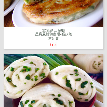
宜蘭縣 三星鄉
星寶蔥體驗農場-張政雄
蔥油餅
$120