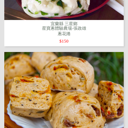
宜蘭縣 三星鄉
星寶蔥體驗農場-張政雄
蔥花捲
$150