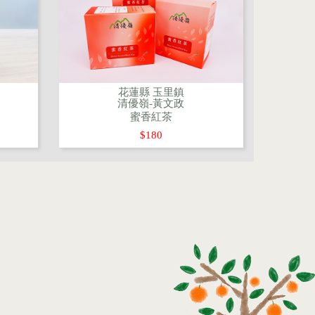
花蓮縣 玉里鎮
清優嶺-黃文政
蜜香紅茶
$180