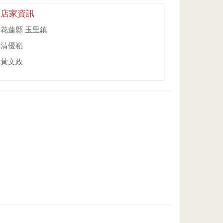
店家資訊
花蓮縣 玉里鎮
清優嶺
黃文政