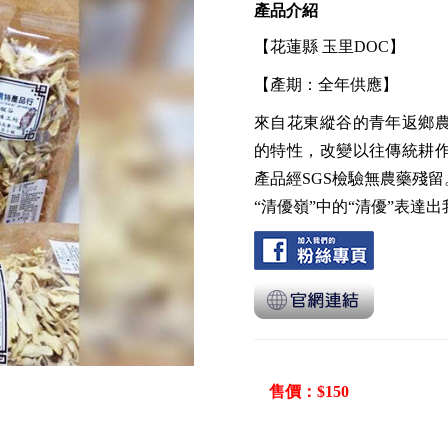
產品介紹
【花蓮縣 玉里DOC】
【產期：全年供應】
來自花東縱谷的青年返鄉
的特性，改變以往傳統耕
產品經SGS檢驗無農藥殘留
“清優嶺”中的“清優”表
售價：$150