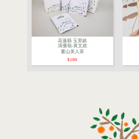
花蓮縣 玉里鎮
清優嶺-黃文政
薑山美人茶
$180