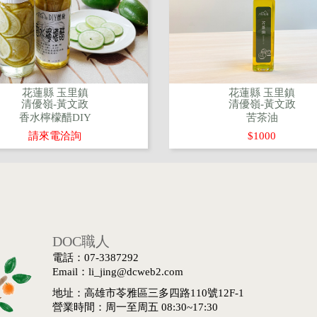
花蓮縣 玉里鎮
花蓮縣 玉里鎮
清優嶺-黃文政
清優嶺-黃文政
香水檸檬醋DIY
苦茶油
請來電洽詢
$1000
DOC職人
電話：07-3387292
Email：li_jing@dcweb2.com
地址：高雄市苓雅區三多四路110號12F-1
營業時間：周一至周五 08:30~17:30