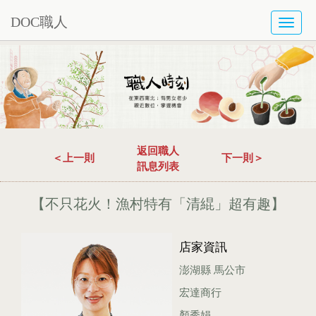
DOC職人
TOGG
NAVI
返回職人
＜上一則
下一則＞
訊息列表
【不只花火！漁村特有「清緄」超有趣】
店家資訊
澎湖縣 馬公市
宏達商行
顏秀娟