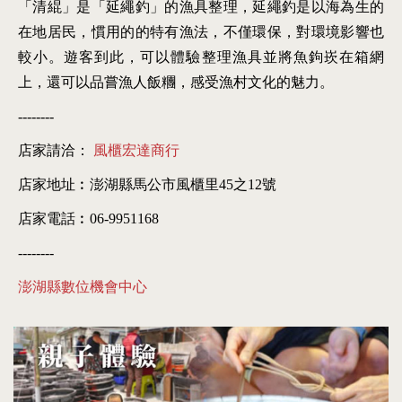
「清緄」是「延繩釣」的漁具整理，延繩釣是以海為生的
在地居民，慣用的的特有漁法，不僅環保，對環境影響也
較小。遊客到此，可以體驗整理漁具並將魚鉤崁在箱網
上，還可以品嘗漁人飯糰，感受漁村文化的魅力。
--------
店家請洽：
風櫃宏達商行
店家地址︰澎湖縣馬公市風櫃里45之12號
店家電話︰06-9951168
--------
澎湖縣數位機會中心