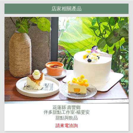
店家相關產品
花蓮縣 壽豐鄉
伴多甜點工作室-楊雯安
甜點與飲品
請來電洽詢