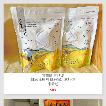
宜蘭縣 五結鄉
陳家庄農園-陳冠霖、林欣儀
米穀粉
$80