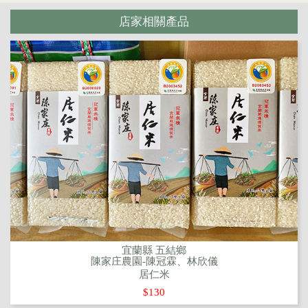
店家相關產品
宜蘭縣 五結鄉
陳家庄農園-陳冠霖、林欣儀
居仁米
$130