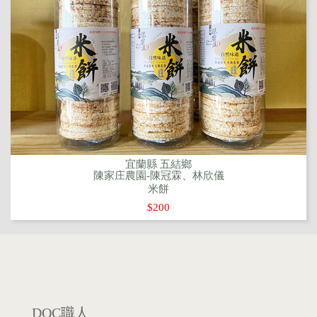
宜蘭縣 五結鄉
陳家庄農園-陳冠霖、林欣儀
米餅
$200
DOC職人