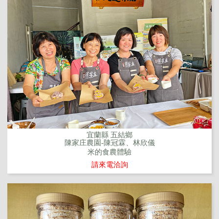
宜蘭縣 五結鄉
陳家庄農園-陳冠霖、林欣儀
米的食農體驗
請來電洽詢