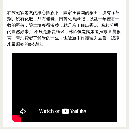
在陳冠霖老闆的細心照顧下，陳家庄農園的稻田，沒有除草
劑、沒有化肥，只有粗糠、田菁化為綠肥，以及一年僅有一
收的堅持，讓土壤獲得滋養，就只為了種出香Q、粒粒分明
的自然好米。 不只是販賣稻米，林欣儀老闆娘還推動食農教
育，帶消費者了解米的一生，也透過手作體驗與品嘗，認識
米最原始的好滋味。