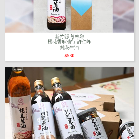
新竹縣 芎林鄉
櫻花香麻油行-許仁峰
純花生油
$580