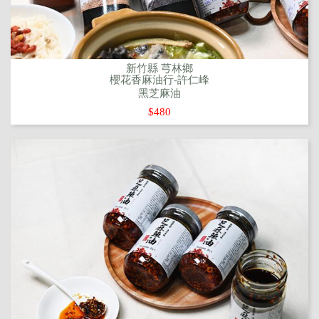
新竹縣 芎林鄉
櫻花香麻油行-許仁峰
黑芝麻油
$480