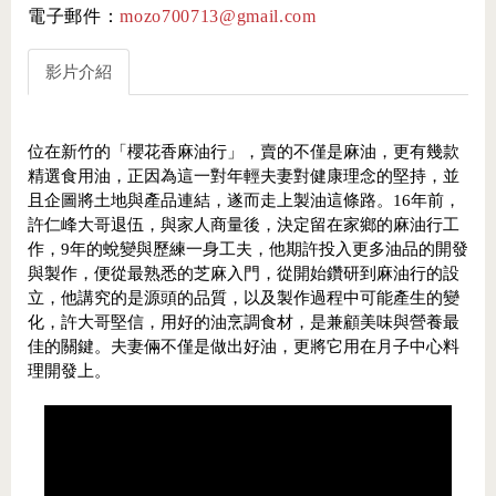
電子郵件：
mozo700713@gmail.com
影片介紹
位在新竹的「櫻花香麻油行」，賣的不僅是麻油，更有幾款
精選食用油，正因為這一對年輕夫妻對健康理念的堅持，並
且企圖將土地與產品連結，遂而走上製油這條路。16年前，
許仁峰大哥退伍，與家人商量後，決定留在家鄉的麻油行工
作，9年的蛻變與歷練一身工夫，他期許投入更多油品的開發
與製作，便從最熟悉的芝麻入門，從開始鑽研到麻油行的設
立，他講究的是源頭的品質，以及製作過程中可能產生的變
化，許大哥堅信，用好的油烹調食材，是兼顧美味與營養最
佳的關鍵。夫妻倆不僅是做出好油，更將它用在月子中心料
理開發上。