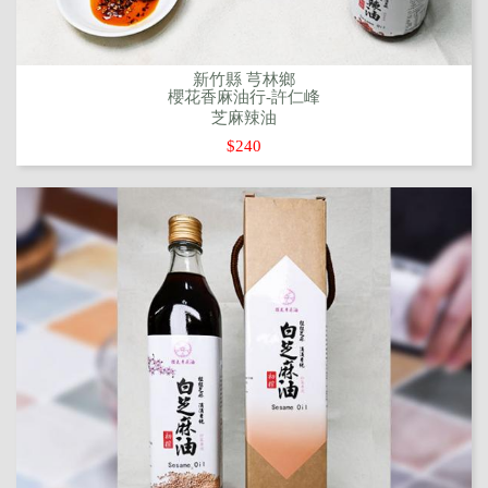
新竹縣 芎林鄉
櫻花香麻油行-許仁峰
芝麻辣油
$240