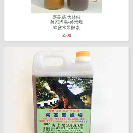
嘉義縣 大林鎮
吳家蜂場-吳景煌
蜂蜜水果酵素
$500