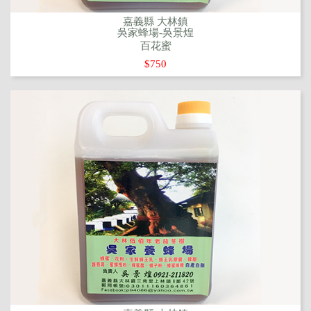
嘉義縣 大林鎮
吳家蜂場-吳景煌
百花蜜
$750