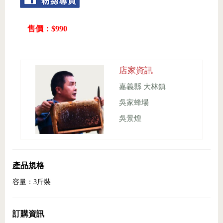
售價：$990
店家資訊
嘉義縣 大林鎮
吳家蜂場
吳景煌
產品規格
容量：3斤裝
訂購資訊