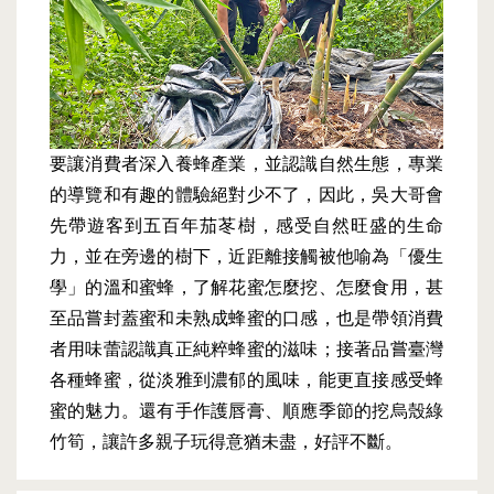
要讓消費者深入養蜂產業，並認識自然生態，專業
的導覽和有趣的體驗絕對少不了，因此，吳大哥會
先帶遊客到五百年茄苳樹，感受自然旺盛的生命
力，並在旁邊的樹下，近距離接觸被他喻為「優生
學」的溫和蜜蜂，了解花蜜怎麼挖、怎麼食用，甚
至品嘗封蓋蜜和未熟成蜂蜜的口感，也是帶領消費
者用味蕾認識真正純粹蜂蜜的滋味；接著品嘗臺灣
各種蜂蜜，從淡雅到濃郁的風味，能更直接感受蜂
蜜的魅力。還有手作護唇膏、順應季節的挖烏殼綠
竹筍，讓許多親子玩得意猶未盡，好評不斷。