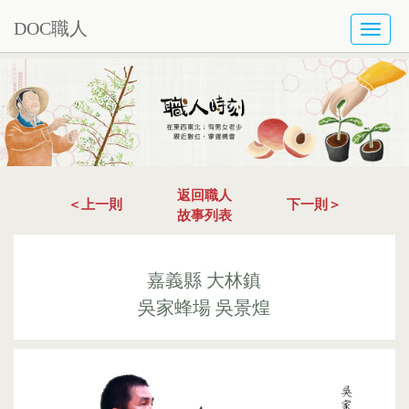
DOC職人
TOGG
NAVI
返回職人
＜上一則
下一則＞
故事列表
嘉義縣 大林鎮
吳家蜂場 吳景煌