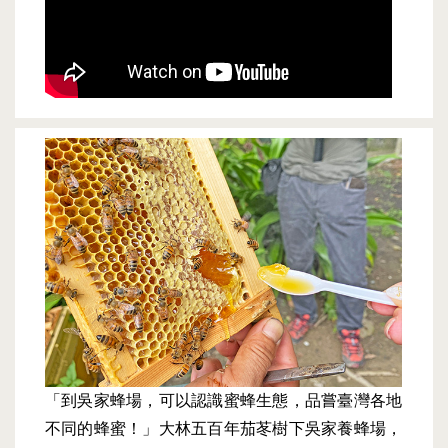
「到吳家蜂場，可以認識蜜蜂生態，品嘗臺灣各地
不同的蜂蜜！」大林五百年茄苳樹下吳家養蜂場，