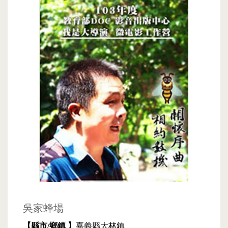
吳家蜂場
【縣市/鄉鎮 】
嘉義縣大林鎮