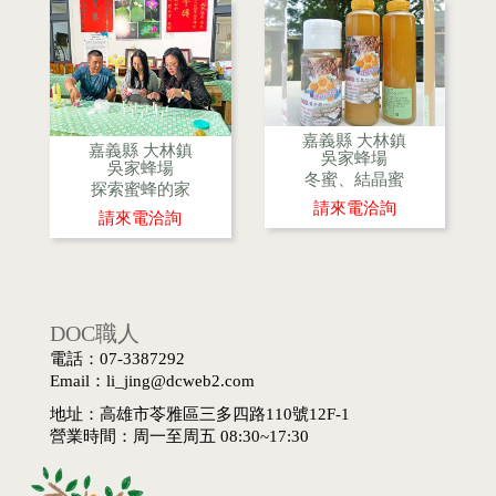
嘉義縣 大林鎮
嘉義縣 大林鎮
吳家蜂場
吳家蜂場
冬蜜、結晶蜜
探索蜜蜂的家
請來電洽詢
請來電洽詢
DOC職人
電話：07-3387292
Email：li_jing@dcweb2.com
地址：高雄市苓雅區三多四路110號12F-1
營業時間：周一至周五 08:30~17:30