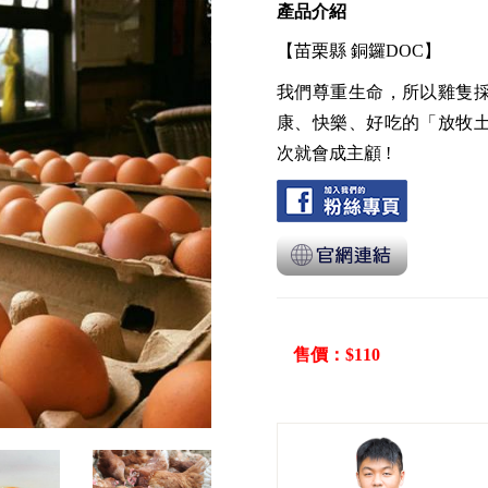
產品介紹
【苗栗縣 銅鑼DOC】
我們尊重生命，所以雞隻
康、快樂、好吃的「放牧
次就會成主顧 !
售價：$110