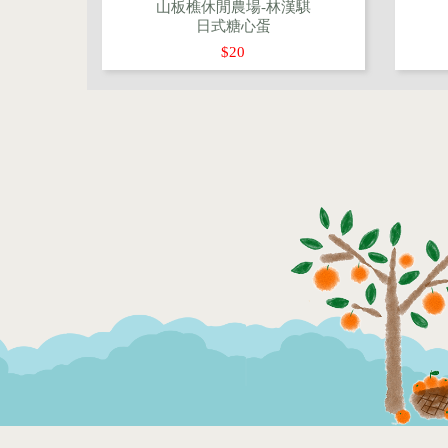
山板樵休閒農場-林漢騏
日式糖心蛋
$20