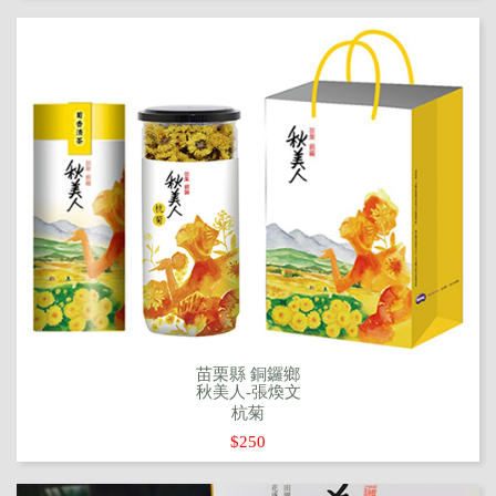
苗栗縣 銅鑼鄉
秋美人-張煥文
杭菊
$250