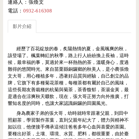
連絡人：張煥文
電話：
0932-616308
影片介紹
經歷了百花綻放的春，炙陽熱情的夏，金風颯爽的秋，
該登場了。楓葉轉紅的秋季，路上行人紛紛換上長袖，這時
候，最幸福的事，莫過於來一杯熱熱的茶，溫暖身心，度過
難得的悠閒時光。來自苗栗縣銅鑼鄉的秋美人，是小農張煥
文大哥，用心種植多年，憑著好品質與經驗，自己創立的品
牌，它旗下有多種菊花茶種，每種茶都有屬於自己的風味，
這些長期友善栽種的杭菊與菊茶，茶香馥郁，茶湯金黃，最
是適合在涼爽秋天啜飲，現在，張大哥正努力向外推廣，打
響知名度的同時，也讓大家認識銅鑼的田園風光。
身為農家子弟的張大哥，幼時就時常跟著父親，到田中
照顧茶，學習製作茶葉，直到父親年紀大了，體力與精神不
如以往，他便接手傳承這傾注爸爸多年心血與喜愛的茶園。
要種出好茶，土壤、環境、水質、肥料，都很重要，由於臺