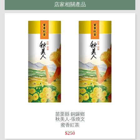
店家相關產品
苗栗縣 銅鑼鄉
秋美人-張煥文
蜜香紅茶
$250