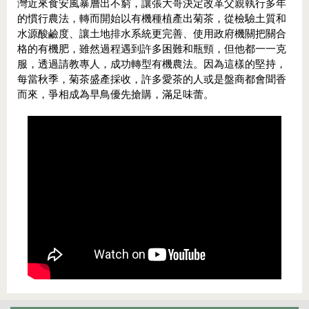
灣近來食安風暴層出不窮，讓張大哥決定改革父親執行多年
的慣行農法，轉而開始以有機種植產出菊茶，從檢驗土質和
水源酸鹼度、讓土地排水系統更完善、使用政府機關把關合
格的有機肥，雖然過程遇到許多困難和瓶頸，但他都一一克
服，透過請教專人，成功轉型有機農法。因為這樣的堅持，
每當秋季，菊茶盛產採收，許多愛茶的人或是盤商都會聞香
而來，爭相成為早鳥優先搶購，滿足味蕾。