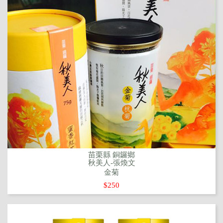
苗栗縣 銅鑼鄉
秋美人-張煥文
金菊
$250