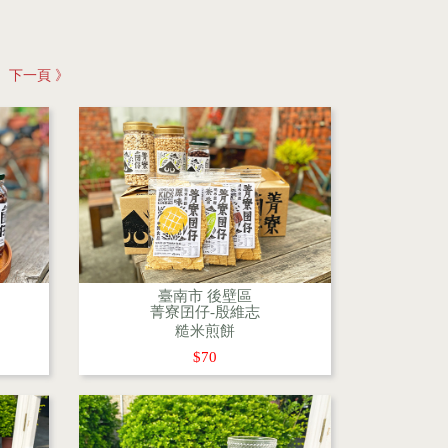
則
下一頁 》
臺南市 後壁區
菁寮囝仔-殷維志
糙米煎餅
$70