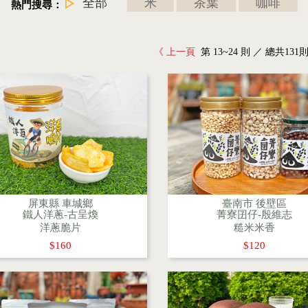
全部
米
茶葉
咖啡
熱門搜尋：
《 上一頁
第 13~24 則 ／ 總共131
屏東縣 車城鄉
臺南市 後壁區
鐵人洋蔥-古呈煥
菁寮囝仔-殷維志
洋蔥脆片
糙米米香
$160
$120