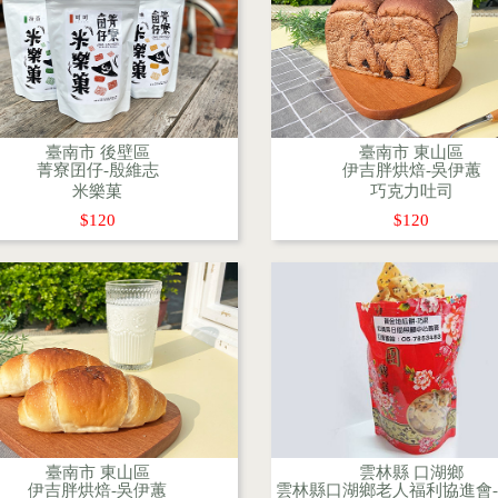
臺南市 後壁區
臺南市 東山區
菁寮囝仔-殷維志
伊吉胖烘焙-吳伊蕙
米樂菓
巧克力吐司
$120
$120
臺南市 東山區
雲林縣 口湖鄉
伊吉胖烘焙-吳伊蕙
雲林縣口湖鄉老人福利協進會