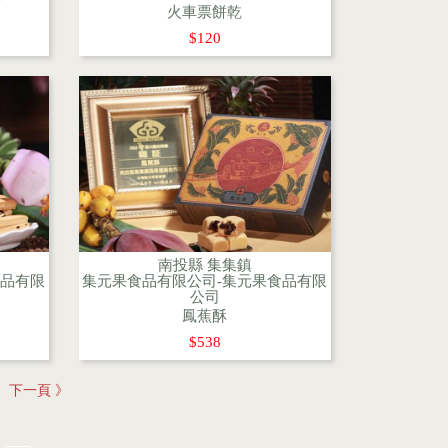
火車票餅乾
$120
南投縣 集集鎮
食品有限
集元果食品有限公司-集元果食品有限
公司
鳳蕉酥
$538
則
下一頁 》