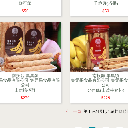
鹽可頌
千歲餅(巧果)
$50
$50
南投縣 集集鎮
南投縣 集集鎮
果食品有限公司-集元果食品有限
集元果食品有限公司-集元果
公司
公司
山蕉捲捲酥
金蕉條(山蕉牛奶棒)
$229
$229
《 上一頁
第 13~24 則 ／ 總共131