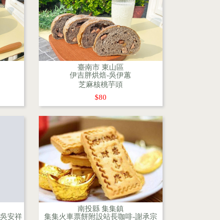
臺南市 東山區
伊吉胖烘焙-吳伊蕙
芝麻核桃芋頭
$80
南投縣 集集鎮
-吳安祥
集集火車票餅附設站長咖啡-謝承宗