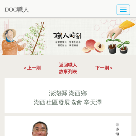
DOC職人
TOGG
NAVI
返回職人
＜上一則
下一則＞
故事列表
澎湖縣 湖西鄉
湖西社區發展協會 辛天澤