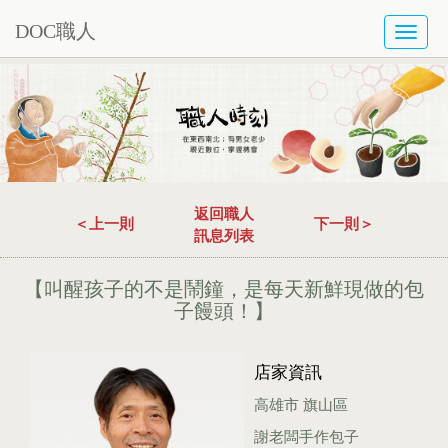
DOC職人
TOGG
NAVI
返回職人
＜上一則
下一則＞
訊息列表
【叫醒孩子的不是鬧鐘，是每天新鮮現做的包
子饅頭！】
店家資訊
高雄市 旗山區
謝老闆手作包子