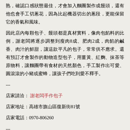
熟，確認口感狀態最佳，才會加入麵團製作成饅頭，還有
他也會手工切蔥花，因為比起機器切出的蔥段，更能保留
它的香氣和風味。
因此店內每顆包子、饅頭都是真材實料，像肉包餡料的比
例，謝老闆將逐步調整到瘦肉8成、肥肉2成，肉餡的鹹
香、肉汁的鮮甜，讓這款平凡的包子，常常供不應求。還
有預訂才會製作的動物造型包子，用薑黃、紅麴、抹茶等
原物料，讓麵團帶有食材的天然顏色，手工製作出可愛、
圓滾滾的小豬或蜜蜂，讓孩子們吃到愛不釋手。
---
店家請洽：
謝老闆手作包子
店家地址：高雄市旗山區復新街81號
店家電話：0970-806260
---