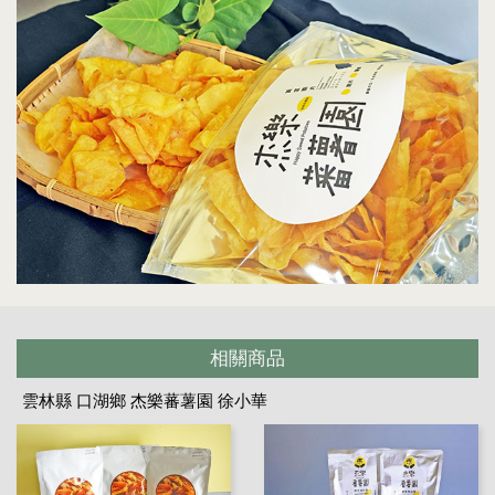
相關商品
雲林縣 口湖鄉 杰樂蕃薯園 徐小華