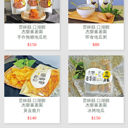
雲林縣 口湖鄉
雲林縣 口湖鄉
杰樂蕃薯園
杰樂蕃薯園
手作無糖地瓜乾
即食地瓜粥
$150
$80
雲林縣 口湖鄉
雲林縣 口湖鄉
杰樂蕃薯園
杰樂蕃薯園
黃金脆片
冰烤地瓜
$140
$150