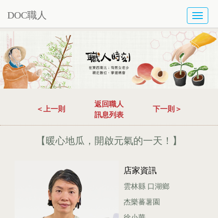
DOC職人
TOGG
NAVI
返回職人
＜上一則
下一則＞
訊息列表
【暖心地瓜，開啟元氣的一天！】
店家資訊
雲林縣 口湖鄉
杰樂蕃薯園
徐小華