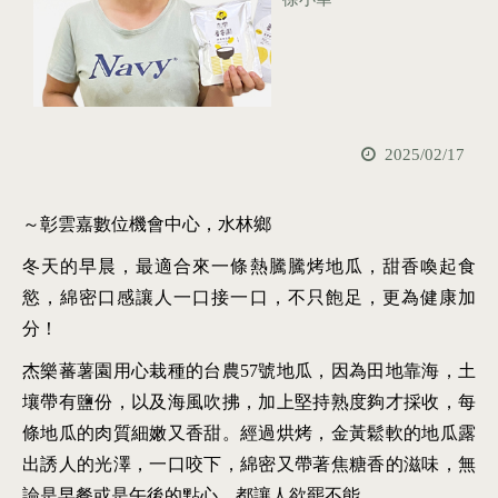
2025/02/17
～彰雲嘉數位機會中心，水林鄉
冬天的早晨，最適合來一條熱騰騰烤地瓜，甜香喚起食
慾，綿密口感讓人一口接一口，不只飽足，更為健康加
分！
杰樂蕃薯園用心栽種的台農57號地瓜，因為田地靠海，土
壤帶有鹽份，以及海風吹拂，加上堅持熟度夠才採收，每
條地瓜的肉質細嫩又香甜。經過烘烤，金黃鬆軟的地瓜露
出誘人的光澤，一口咬下，綿密又帶著焦糖香的滋味，無
論是早餐或是午後的點心，都讓人欲罷不能。