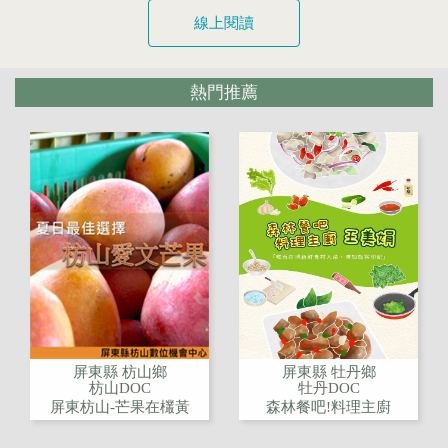
線上閱讀
熱門推薦
屏東縣 枋山鄉
屏東縣 牡丹鄉
枋山DOC
牡丹DOC
屏東枋山-芒果在欉黃
森林餐吧!料理主廚