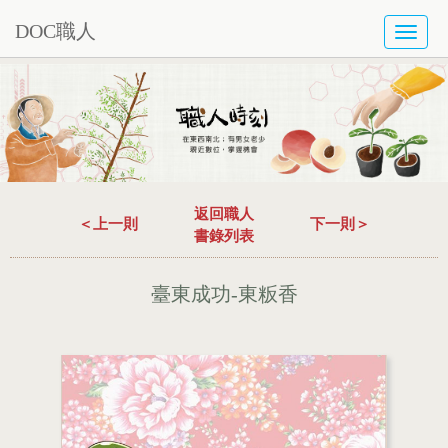
DOC職人
TOGG
NAVI
返回職人
＜上一則
下一則＞
書錄列表
臺東成功-東粄香