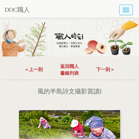
DOC職人
TOGG
NAVI
返回職人
＜上一則
下一則＞
書錄列表
風的半島詩文攝影賞讀I