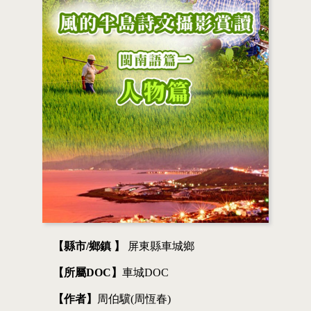
【縣市/鄉鎮 】
屏東縣車城鄉
【所屬DOC】
車城DOC
【作者】
周伯驥(周恆春)