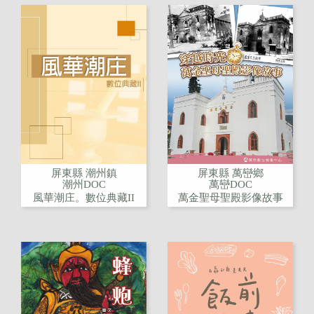
屏東縣 潮州鎮
屏東縣 萬巒鄉
潮州DOC
萬巒DOC
風華潮庄。數位典藏II
萬金聖母聖殿影像故事