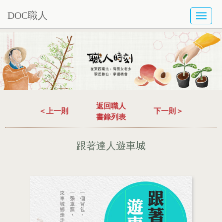
DOC職人
TOGG
NAVI
返回職人
＜上一則
下一則＞
書錄列表
跟著達人遊車城