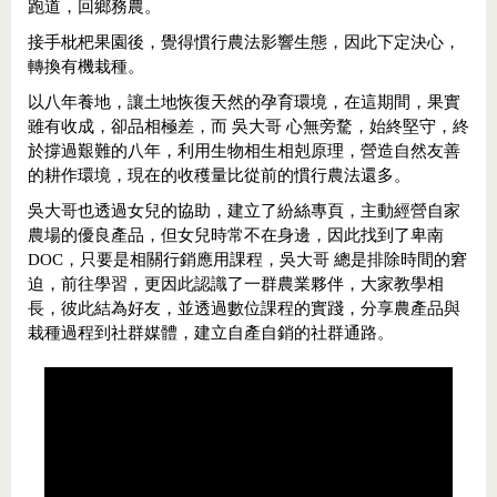
跑道，回鄉務農。
接手枇杷果園後，覺得慣行農法影響生態，因此下定決心，
轉換有機栽種。
以八年養地，讓土地恢復天然的孕育環境，在這期間，果實
雖有收成，卻品相極差，而 吳大哥 心無旁騖，始終堅守，終
於撐過艱難的八年，利用生物相生相剋原理，營造自然友善
的耕作環境，現在的收穫量比從前的慣行農法還多。
吳大哥也透過女兒的協助，建立了紛絲專頁，主動經營自家
農場的優良產品，但女兒時常不在身邊，因此找到了卑南
DOC，只要是相關行銷應用課程，吳大哥 總是排除時間的窘
迫，前往學習，更因此認識了一群農業夥伴，大家教學相
長，彼此結為好友，並透過數位課程的實踐，分享農產品與
栽種過程到社群媒體，建立自產自銷的社群通路。