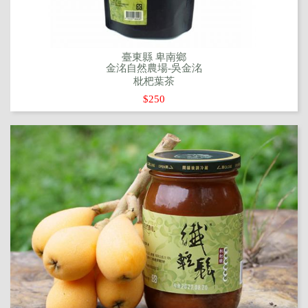
臺東縣 卑南鄉
金洺自然農場-吳金洺
枇杷葉茶
$250