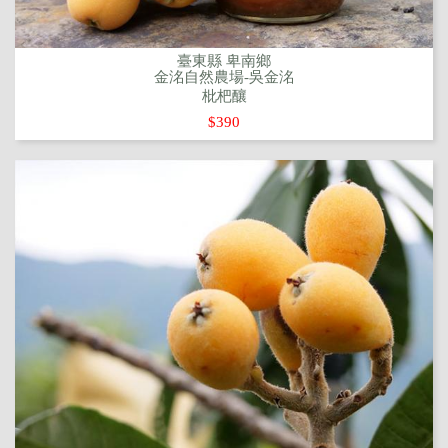
臺東縣 卑南鄉
金洺自然農場-吳金洺
枇杷釀
$390