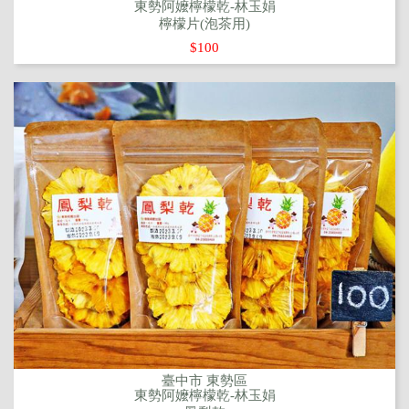
東勢阿嬤檸檬乾-林玉娟
檸檬片(泡茶用)
$100
臺中市 東勢區
東勢阿嬤檸檬乾-林玉娟