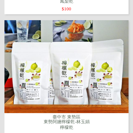
鳳梨乾
$100
臺中市 東勢區
東勢阿嬤檸檬乾-林玉娟
檸檬乾