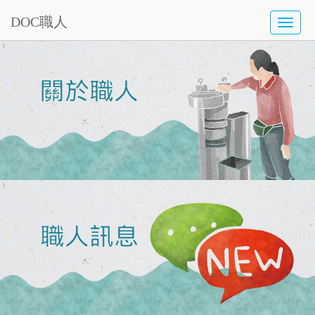
DOC職人
TOGG
NAVI