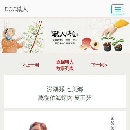
DOC職人
TOGG
NAVI
返回職人
＜上一則
下一則＞
故事列表
澎湖縣 七美鄉
萬從伯海螺肉 夏玉茹