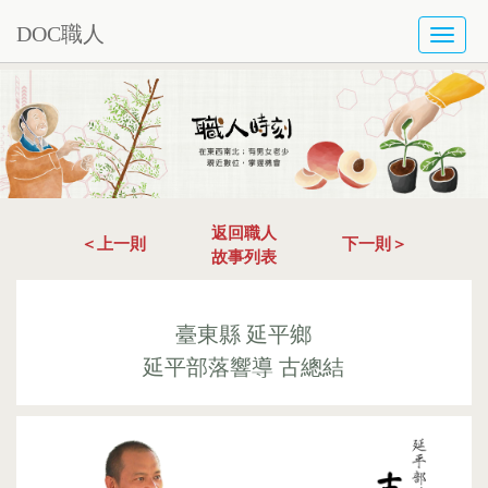
DOC職人
TOGG
NAVI
返回職人
＜上一則
下一則＞
故事列表
臺東縣 延平鄉
延平部落響導 古總結