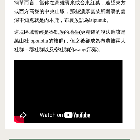
簡單而言，當你在高雄寶來或台東紅葉，遙望東方
或西方高聳的中央山脈，那些濃厚雲朵所圍裹的雲
深不知處就是內本鹿，布農族語為laipunuk。
這塊區域曾經是魯凱族的地盤(更精確的說法應該是
萬山社’oponohu的族群)，但之後卻成為布農族兩大
社群－郡社群以及巒社群的asang(部落)。