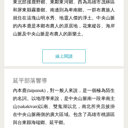
東北部接鹿野鄉、東鄰東河鄉、西為高雄市茂林區
和屏東縣霧臺鄉、南邊則為卑南鄉。一群布農族人
就住在這塊山明水秀、地靈人傑的淨土。中央山脈
的內本鹿是本鄉布農人的原居地，花東縱谷、海岸
山脈及中央山脈是布農人的新樂土。
線上閱讀
延平部落響導
內本鹿(laipunuk)，對一般人來說，是一個極為陌生
的名詞。以地理學來說，是中央山脈南一段卑南主
山(sakakivan)以南、雙鬼湖以北，南北所夾且披掛
在中央山脈兩側的廣大區域。包含了高雄市桃源區
與台東縣海端鄉、延平鄉。