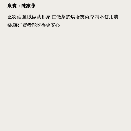
來賓：陳家葆
丞羽莊園,以做茶起家,由做茶的烘培技術,堅持不使用農
藥,讓消費者能吃得更安心