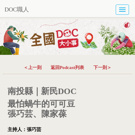
DOC職人
TOGG
NAVI
＜上一則
返回Podcast列表
下一則＞
南投縣｜新民DOC
最怕蝸牛的可可豆
張巧芸、陳家葆
主持人：張巧芸