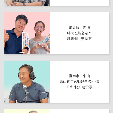
屏東縣｜內埔
時間也能交易？
郭玥嫺、姜福慧
臺南市｜東山
東山青年返鄉趣事談-下集
蜂和小鎮 詹承霖