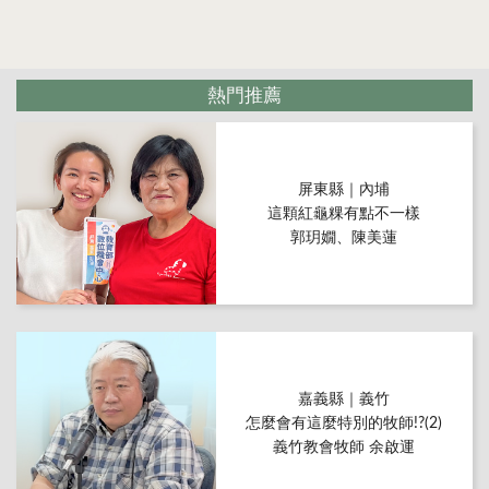
熱門推薦
屏東縣｜內埔
這顆紅龜粿有點不一樣
郭玥嫺、陳美蓮
嘉義縣｜義竹
怎麼會有這麼特別的牧師!?(2)
義竹教會牧師 余啟運