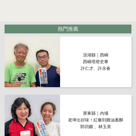
熱門推薦
澎湖縣｜西嶼
西嶼塔燈史事
許仁才、許永春
屏東縣｜內埔
老埤出好味！紅藜到雞油蔥酥
郭玥嫺 、林玉美