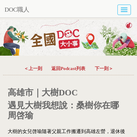
DOC職人
TOGG
NAVI
＜上一則
返回Podcast列表
下一則＞
高雄市｜大樹DOC
遇見大樹我想說：桑樹你在哪
周啓瑜
大樹的女兒啓瑜隨著父親工作搬遷到高雄左營，退休後