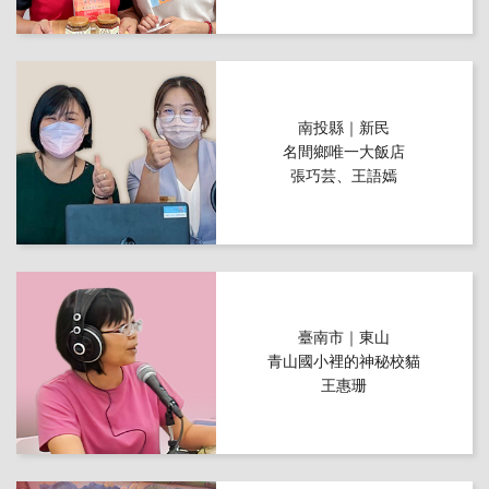
南投縣｜新民
名間鄉唯一大飯店
張巧芸、王語嫣
臺南市｜東山
青山國小裡的神秘校貓
王惠珊