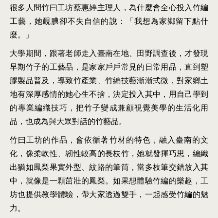
很多人問竹曰工坊蔡惠婷主理人，為什麼會全心投入竹編
工藝，她靦腆卻不失自信的說：「我想為家鄉留下點什
麼。」
大學期間，跟著老師走入臺南在地、田野調查後，才發現
早期竹子的工藝品，是家家戶戶常見的日常用品，直到塑
膠製品普及，導致竹產業、竹編技藝漸漸式微，對家鄉土
地有深厚感情的她心生不捨，決定投入其中，用自己學到
的專業編織技巧，把竹子變成兼顧視覺美學的生活化用
品，也成為與大眾對話的竹藝品。
竹曰工坊的作品，會依循著竹材的特色，融入臺南的文
化，像柔軟性、韌性較高的長枝竹，她就發揮巧思，編織
出猶如鳳梨果實外型、紋路的筆筒，當多枝筆交錯放入其
中，就像是一顆茁壯的鳳梨。如果想體驗竹編的樂趣，工
坊也提供教學體驗，帶大家透過雙手，一起感受竹編的魅
力。