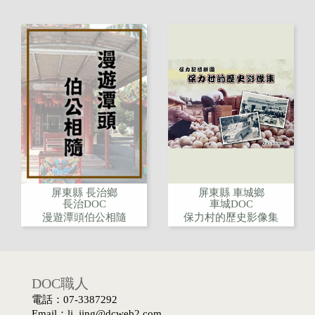
屏東縣 長治鄉
屏東縣 車城鄉
長治DOC
車城DOC
漫遊潭頭伯公相隨
保力村的歷史影像集
DOC職人
電話：07-3387292
Email：li_jing@dcweb2.com