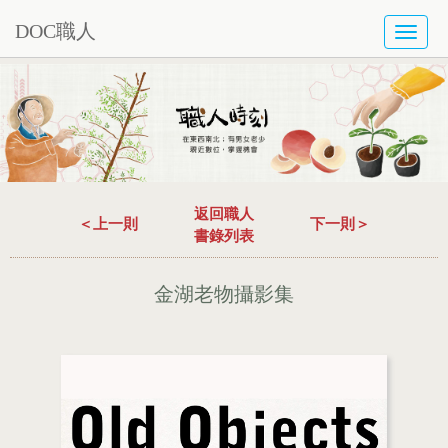
DOC職人
TOGG
NAVI
返回職人
＜上一則
下一則＞
書錄列表
金湖老物攝影集