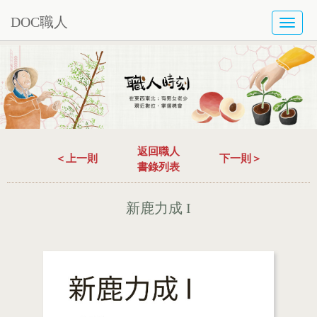
DOC職人
TOGG
NAVI
返回職人
＜上一則
下一則＞
書錄列表
新鹿力成 I