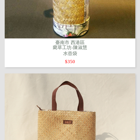
臺南市 西港區
藺草工坊-陳淑慧
水壺袋
$350