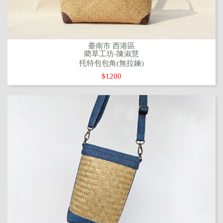
臺南市 西港區
藺草工坊-陳淑慧
托特包包角(無拉鍊)
$1200