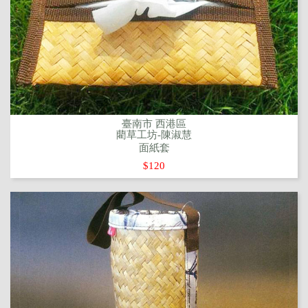
臺南市 西港區
藺草工坊-陳淑慧
面紙套
$120