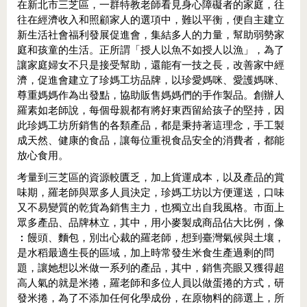
在新北市三芝區，一群特教老師看見身心障礙者的家庭，往
往在經濟收入和照顧家人的選項中，難以平衡，便自主建立
新生活社會福利發展促進會，集結多人的力量，幫助弱勢家
庭和孩童的生活。正所謂「授人以魚不如授人以漁」，為了
讓家庭婦女不只是接受幫助，還能有一技之長，改善家中經
濟，促進會建立了珍媽工坊品牌，以珍愛媽咪、愛護媽咪、
尊重媽媽作為出發點，協助販售媽媽們的手作製品。創辦人
羅素如老師說，每個母親都有將好東西留給孩子的堅持，因
此珍媽工坊所銷售的各類產品，都是秉持著這理念，手工製
成天然、健康的食品，讓每位重視食品安全的消費者，都能
放心食用。
考量到三芝區的資源較匱乏，加上貨運成本，以及產品的賞
味期，羅老師與眾多人員決定，珍媽工坊以方便運送，口味
又不易變質的乾貨為銷售主力，也獨立出自我風格。市面上
眾多產品、品牌林立，其中，用小麥製成商品佔大比例，像
︰饅頭、麵包，別出心裁的羅老師，想到臺灣氣候與土壤，
是水稻最適生長的區域，加上時常發生米食生產過剩的問
題，讓她想以米做一系列的產品，其中，銷售亮眼又獲得超
高人氣的就是米捲，羅老師和多位人員以做蛋捲的方式，研
發米捲，為了不添加任何化學成份，在原物料的篩選上，所