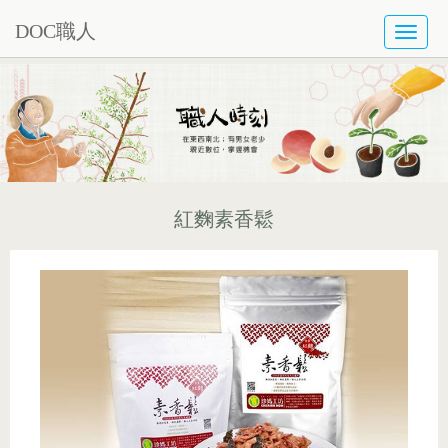
DOC職人
TOGG
NAVI
紅麴素香鬆