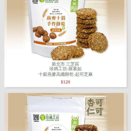
新北市 三芝區
珍媽工坊-羅素如
十穀燕麥高纖餅乾-起司芝麻
$120