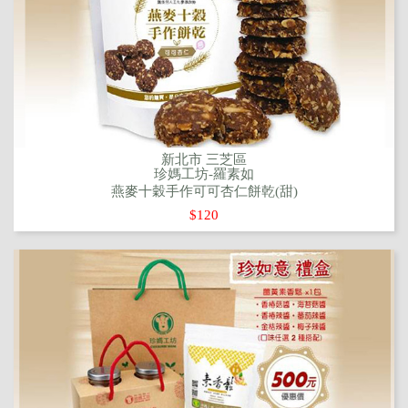
新北市 三芝區
珍媽工坊-羅素如
燕麥十穀手作可可杏仁餅乾(甜)
$120