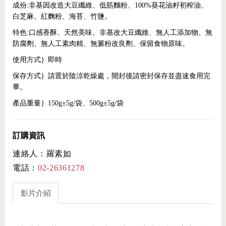
成份:非基因改造大豆纖維、低筋麵粉、100%葵花油籽初榨油、
白芝麻、紅麴粉、海苔、竹鹽。
特色:口感香酥、天然美味、非基改大豆纖維、無人工添加物、無
防腐劑、無人工素肉精、無澱粉改良劑、保留食物原味。
使用方式｝即時
保存方式｝請置於陰涼乾燥處，開封後請密封保存並盡速食用完
畢。
產品重量｝150g±5g/袋、500g±5g/袋
訂購資訊
連絡人：羅素如
電話：
02-26361278
影片介紹