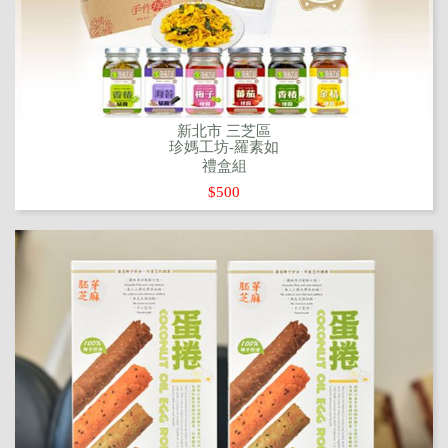
新北市 三芝區
珍媽工坊-羅素如
禮盒組
$500