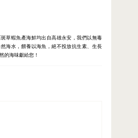
石斑草蝦魚產海鮮均出自高雄永安，我們以無毒
自然海水，餵養以海魚，絕不投放抗生素、生長
然的海味獻給您！