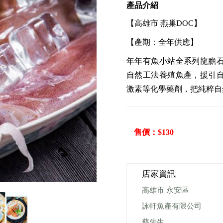
產品介紹
【高雄市 燕巢DOC】
【產期：全年供應】
年年有魚小站全系列龍膽
自然工法養殖魚產，援引
激素等化學藥劑，把純粹自
售價：$130
店家資訊
高雄市 永安區
詠軒魚產有限公司
蔡先生