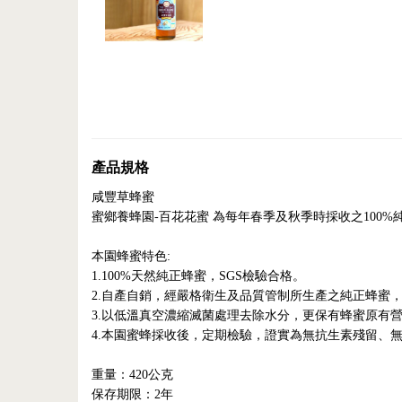
產品規格
咸豐草蜂蜜
蜜鄉養蜂園-百花花蜜 為每年春季及秋季時採收之100
本園蜂蜜特色:
1.100%天然純正蜂蜜，SGS檢驗合格。
2.自產自銷，經嚴格衛生及品質管制所生產之純正蜂蜜
3.以低溫真空濃縮滅菌處理去除水分，更保有蜂蜜原有
4.本園蜜蜂採收後，定期檢驗，證實為無抗生素殘留、無
重量：420公克
保存期限：2年