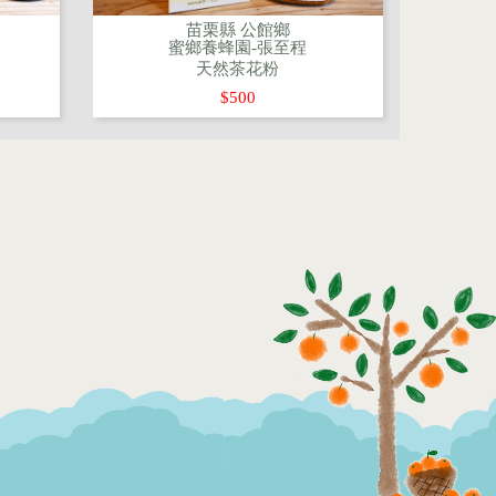
苗栗縣 公館鄉
蜜鄉養蜂園-張至程
天然茶花粉
$500