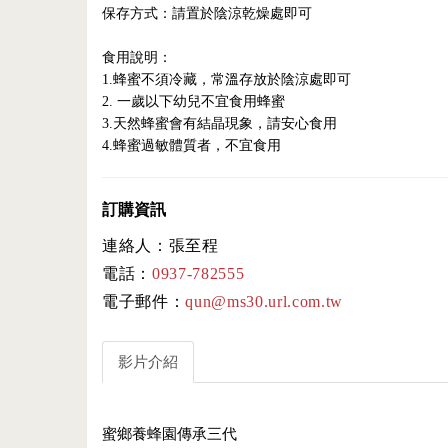
保存方式：請置於陰涼乾燥處即可
食用說明：
1.蜂蜜不須冷藏，常溫存放於陰涼處即可
2. 一歲以下幼兒不宜食用蜂蜜
3.天然蜂蜜會有結晶現象，請安心食用
4.蜂蜜過敏體質者，不宜食用
訂購資訊
連絡人：張至程
電話：
0937-782555
電子郵件：
qun@ms30.url.com.tw
影片介紹
蜜鄉養蜂園傳承三代