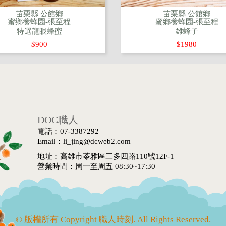
苗栗縣 公館鄉
苗栗縣 公館鄉
蜜鄉養蜂園-張至程
蜜鄉養蜂園-張至程
特選龍眼蜂蜜
雄蜂子
$900
$1980
DOC職人
電話：07-3387292
Email：li_jing@dcweb2.com
地址：高雄市苓雅區三多四路110號12F-1
營業時間：周一至周五 08:30~17:30
© 版權所有 Copyright 職人時刻. All Rights Reserved.