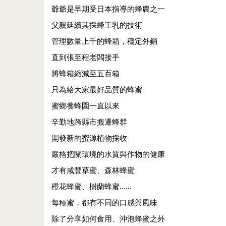
爺爺是早期受日本指導的蜂農之一
父親延續其採蜂王乳的技術
管理數量上千的蜂箱，穩定外銷
直到張至程老闆接手
將蜂箱縮減至五百箱
只為給大家最好品質的蜂蜜
蜜鄉養蜂園一直以來
辛勤地跨縣市搬遷蜂群
開發新的蜜源植物採收
嚴格把關環境的水質與作物的健康
才有咸豐草蜜、森林蜂蜜
橙花蜂蜜、樹蘭蜂蜜......
每種蜜，都有不同的口感與風味
除了分享如何食用、沖泡蜂蜜之外