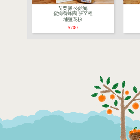
苗栗縣 公館鄉
蜜鄉養蜂園-張至程
埔鹽花粉
$700