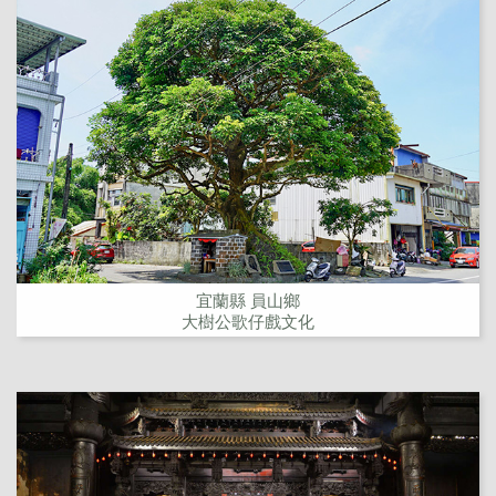
宜蘭縣 員山鄉
大樹公歌仔戲文化