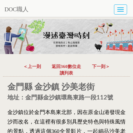
DOC職人
TOGG
NAVI
＜上一則
返回360數位走
下一則＞
讀列表
金門縣 金沙鎮 沙美老街
地址：金門縣金沙鎮環島東路一段112號
金沙鎮位於金門本島東北部，因在原金山港發現金
沙而改名，在這裡有很多別具歷史特色與特殊風情
的景點，透過這個360全景影片，一起細品沙美老