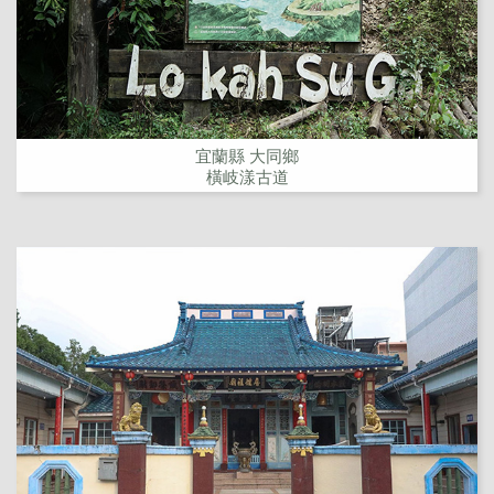
宜蘭縣 大同鄉
橫岐漾古道