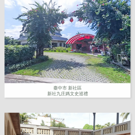
臺中市 新社區
新社九庄媽文史巡禮