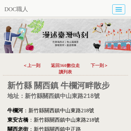
DOC職人
TOGG
NAVI
＜上一則
返回360數位走
下一則＞
讀列表
新竹縣 關西鎮 牛欄河畔散步
地址：新竹縣關西鎮中山東路218號
牛欄河
：新竹縣關西鎮中山東路218號
東安古橋
：新竹縣關西鎮中山東路218號
關西老街
：新竹縣關西鎮中正路