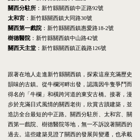
關西分駐所
：新竹縣關西鎮中正路92號
太和宮
：新竹縣關西鎮大同路30號
關西第一戲院
：新竹縣關西鎮惠愛路18-2號
樹德醫院
：新竹縣關西鎮中山路42號
關西天主堂
：新竹縣關西鎮正義路126號
跟著在地人走進新竹縣關西鎮，探索這座充滿歷史
韻味的古鎮。從牛欄河畔出發，認識因牛隻爭鬥而
得名的「牛欄」和橫跨河道的東安古橋。接著，漫
步於充滿日式風情的關西老街，欣賞古蹟建築，並
造訪全台最短的中正路。關西分駐所、太和宮、關
西第一戲院、樹德醫院等地，無一不訴說著關西的
過去。這些建築見證了關西的發展與變遷，也承載