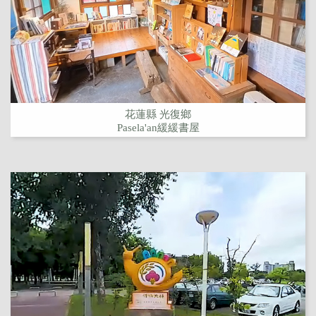
花蓮縣 光復鄉
Pasela'an緩緩書屋